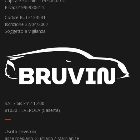
Capitale Sociale: 119.900,00 €
P.iva: 01996930614
Codice RUI E133531
Iscrizione 22/04/2007
Soggetto a vigilanza
S.S. 7 bis km.11,400
81030 TEVEROLA (Caserta)
Uscita Teverola
asse mediano Giugliano / Marcianise